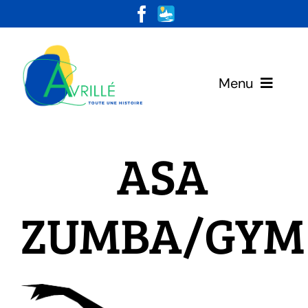
Skip
to
content
Menu
Votre Mairie
ASA
Vivre & Habiter
ZUMBA/GYM
Loisirs & Découvertes