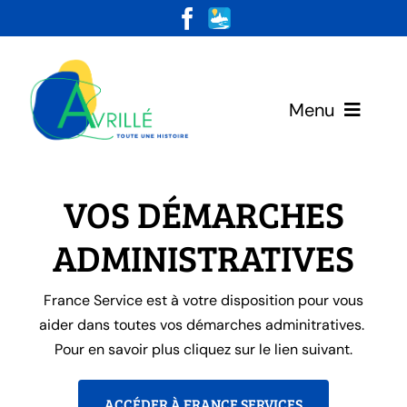
Skip
to
content
Menu
Votre Mairie
VOS DÉMARCHES
Vivre & Habiter
ADMINISTRATIVES
Loisirs & Découvertes
France Service est à votre disposition pour vous
aider dans toutes vos démarches adminitratives.
Pour en savoir plus cliquez sur le lien suivant.
ACCÉDER À FRANCE SERVICES