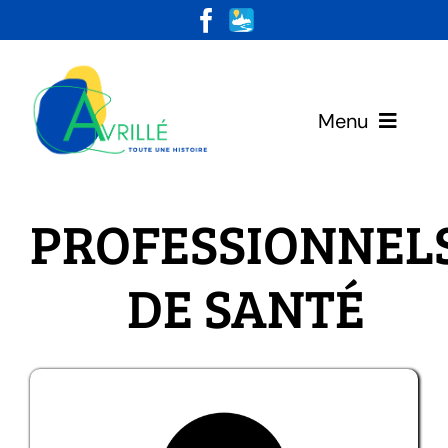
Skip
to
content
Menu
Votre Mairie
PROFESSIONNEL
Vivre & Habiter
DE SANTÉ
Loisirs & Découvertes