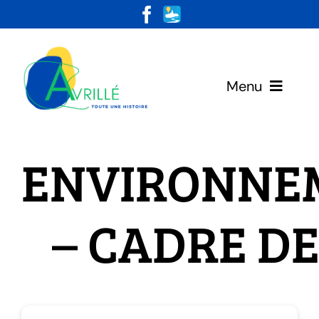
Skip
to
content
Menu
Votre Mairie
ENVIRONNE
Vivre & Habiter
– CADRE DE
Loisirs & Découvertes