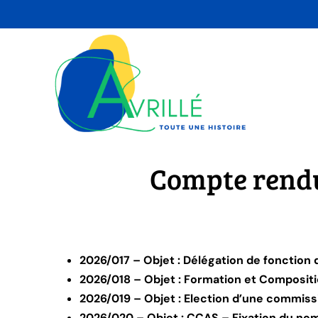
Skip
to
content
Compte rendu
2026/017 – Objet : Délégation de fonction 
2026/018 – Objet : Formation et Composi
2026/019 – Objet : Election d’une commiss
2026/020 – Objet : CCAS – Fixation du nom