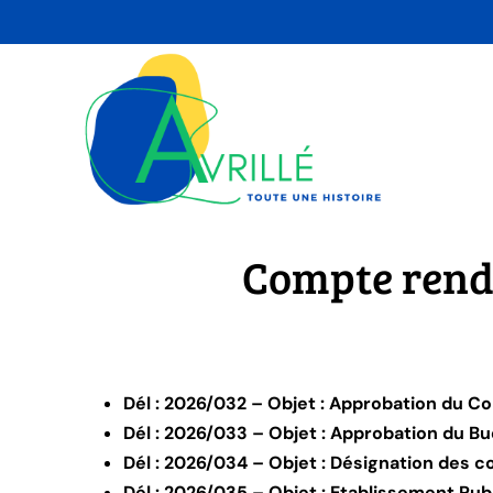
Skip
to
content
Compte rendu
Dél : 2026/032 – Objet : Approbation du C
Dél : 2026/033 – Objet : Approbation du 
Dél : 2026/034 – Objet : Désignation des
Dél : 2026/035 – Objet : Etablissement Pub