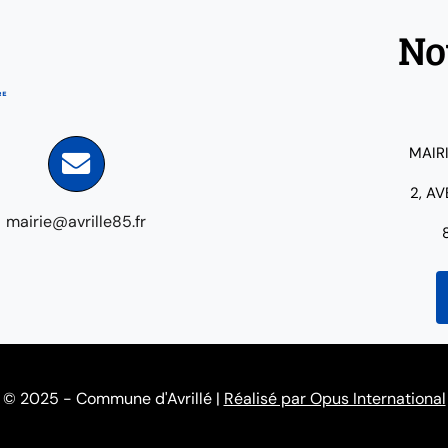
No
MAIR
2, A
mairie@avrille85.fr
© 2025 - Commune d'Avrillé |
Réalisé par Opus International