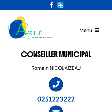
Skip
to
content
Menu
Votre Mairie
CONSEILLER MUNICIPAL
Vivre & Habiter
Romain NICOLAIZEAU
Loisirs & Découvertes
0251223222