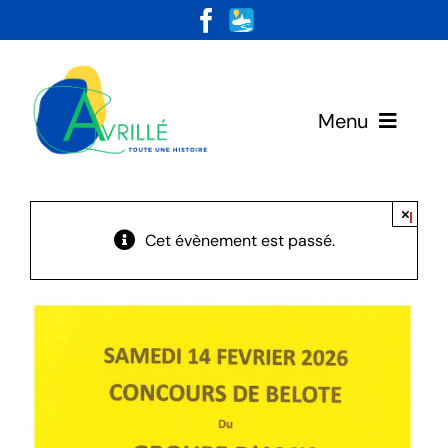
Skip
to
content
Menu
Votre Mairie
×
Cet évènement est passé.
Vivre & Habiter
Loisirs & Découvertes