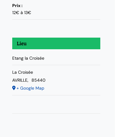
Prix :
12€ à 13€
Lieu
Etang la Croisée
La Croisée
AVRILLE
,
85440
+ Google Map