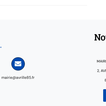
No
MAIR
2, A
mairie@avrille85.fr