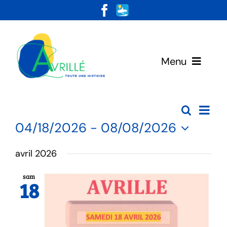
Skip
to
content
Menu
Votre Mairie
Na
Recherc
Rec
Liste
Vivre & Habiter
04/18/2026
 - 
08/08/2026
de
Sélectionnez
et
avril 2026
une
vu
Loisirs & Découvertes
date.
sam
nav
Év
18
de