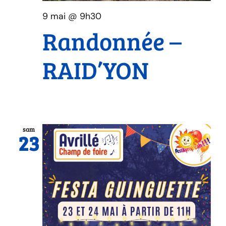
9 mai @ 9h30
Randonnée –
RAID’YON
sam
23