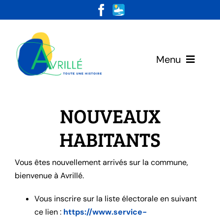
Skip
to
content
Menu
Votre Mairie
NOUVEAUX
Vivre & Habiter
HABITANTS
Loisirs & Découvertes
Vous êtes nouvellement arrivés sur la commune,
bienvenue à Avrillé.
Vous inscrire sur la liste électorale en suivant
ce lien :
https://www.service-