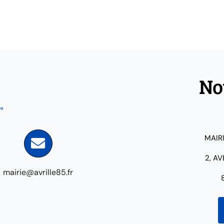
No
MAIR
2, A
mairie@avrille85.fr