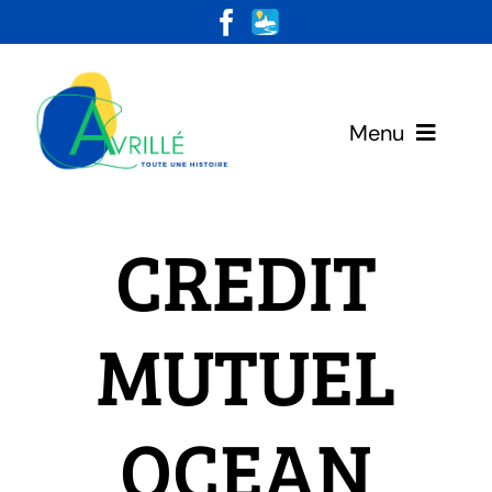
Skip
to
content
Menu
Votre Mairie
CREDIT
Vivre & Habiter
MUTUEL
Loisirs & Découvertes
OCEAN