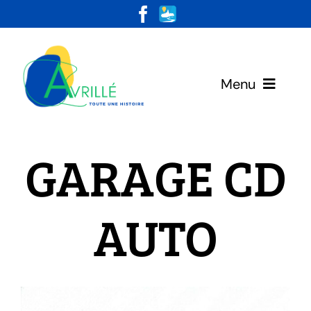
Skip
to
content
Menu
Votre Mairie
GARAGE CD
Vivre & Habiter
AUTO
Loisirs & Découvertes