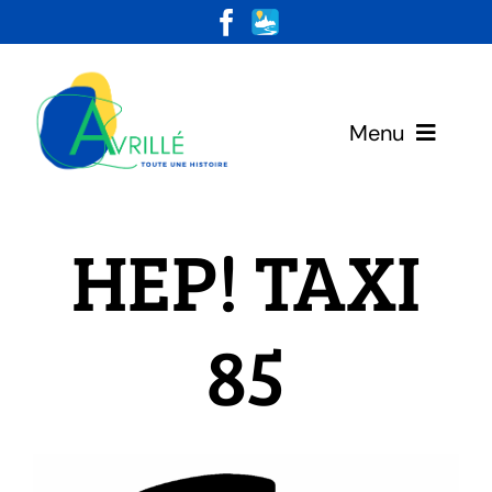
Skip
to
content
Menu
Votre Mairie
HEP! TAXI
Vivre & Habiter
85
Loisirs & Découvertes