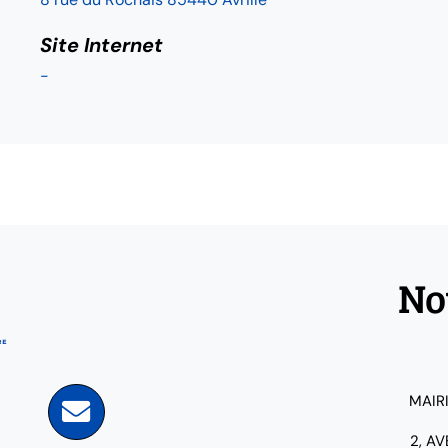
Site Internet
-
No
MAIR
2, A