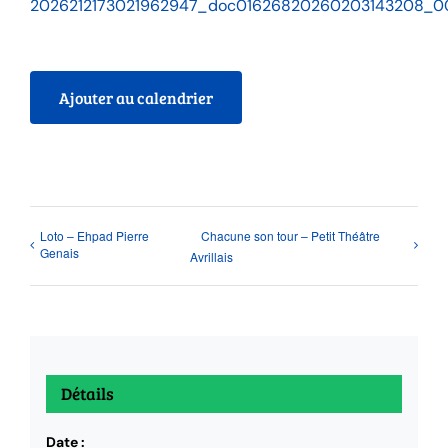
2026212173021962947_doc01626820260203143208_0
Ajouter au calendrier
Loto – Ehpad Pierre
Chacune son tour – Petit Théâtre
Genais
Avrillais
Détails
Date :