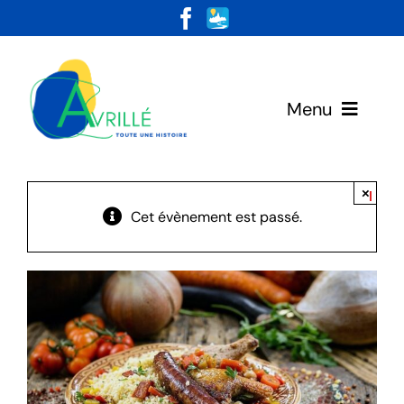
Skip
to
content
Menu
Votre Mairie
×
Cet évènement est passé.
Vivre & Habiter
Loisirs & Découvertes