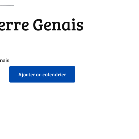
erre Genais
 À 30€
enais
Ajouter au calendrier