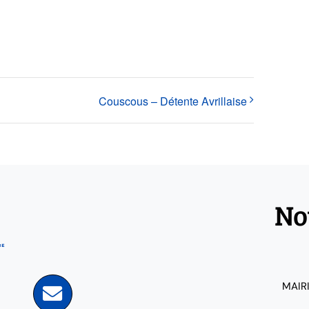
Couscous – Détente Avrillaise
No
MAIR