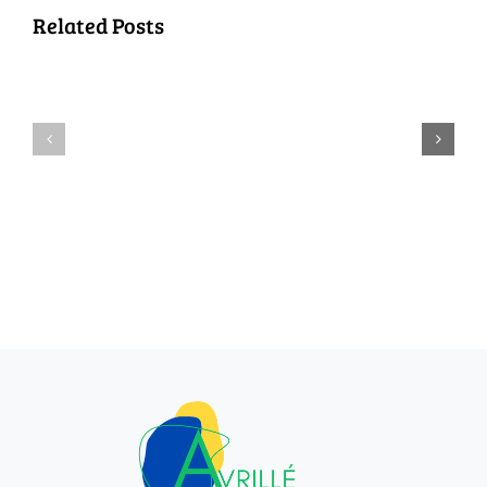
PASSAGE
Related Posts
DE
NOUVE
LA
ARRIVA
BALAYEUSE
–
–
FAITES
MERCREDI
VOUS
29
CONNAÎ
JUILLET
!
2026