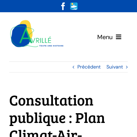
Skip
to
content
Menu
Votre Mairie
Précédent
Suivant
Vivre & Habiter
Consultation
Loisirs & Découvertes
publique : Plan
Climat-Air-