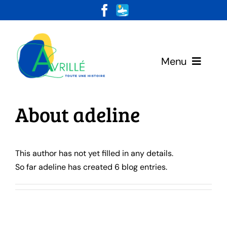
Skip
to
content
Menu
Votre Mairie
About
adeline
Vivre & Habiter
This author has not yet filled in any details.
Loisirs & Découvertes
So far adeline has created 6 blog entries.