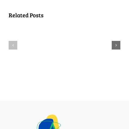
PASSAGE
Related Posts
DE
NOUVE
LA
ARRIVA
BALAYEUSE
–
–
FAITES
MERCREDI
VOUS
29
CONNAÎ
JUILLET
!
2026