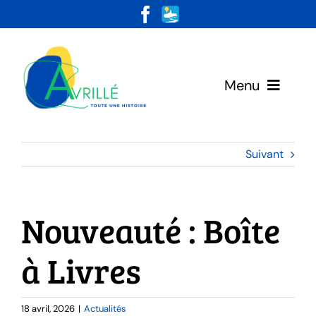
Skip
to
content
Menu
Votre Mairie
Suivant
Vivre & Habiter
Nouveauté : Boîte
Loisirs & Découvertes
à Livres
18 avril, 2026
|
Actualités